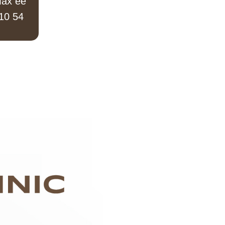
ах ее
10 54