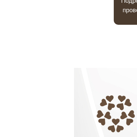
Подр
пров